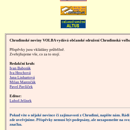
Chrudimské noviny VOLBA vydává občanské sdružení Chrudimská volb
Příspěvky jsou vkládány průběžně.
Zveřejňujeme vše, co za to stojí.
Redakční kruh:
Ivan Baborák
Iva Hrochová
Jana Linhartová
Milan Marenčák
Pavel Pavlíček
Editor:
Luboš Jelínek
Pokud víte o nějaké novince či zajímavosti z Chrudimi, napište nám. Rádi 
zde uveřejníme. Příspěvky nemusí být podepsány, ale nezapomeňte na svo
značku.