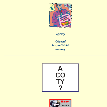
Zprávy
Okresní
hospodářské
komory