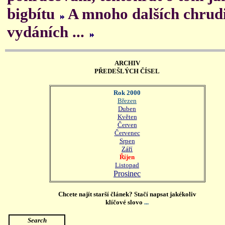
bigbítu
A mnoho dalších chrudi
vydáních ...
ARCHIV
PŘEDEŠLÝCH ČÍSEL
Rok 2000
Březen
Duben
Květen
Červen
Červenec
Srpen
Září
Říjen
Listopad
Prosinec
Chcete najít starší článek? Stačí napsat jakékoliv
klíčové slovo
...
Search