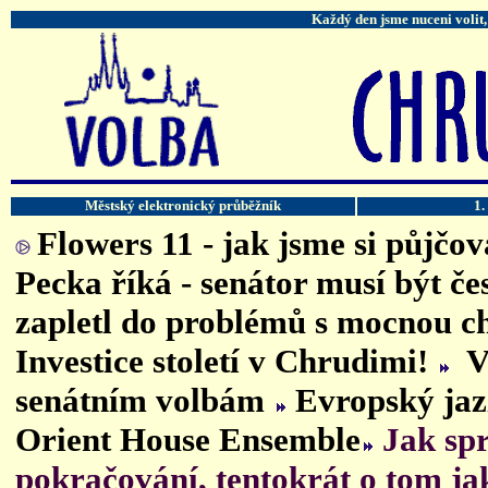
Každý den jsme nuceni volit,
Městský elektronický průběžník
1.
Flowers 11 - jak jsme si půjčo
Pecka říká - senátor musí být č
zapletl do problémů s mocnou 
Investice století v Chrudimi!
V
senátním volbám
Evropský ja
Orient House Ensemble
Jak sp
pokračování, tentokrát o tom j