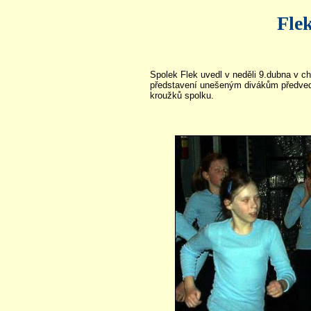
Fle
Spolek Flek uvedl v neděli 9.dubna v c
představení unešeným divákům předvedly
kroužků spolku.