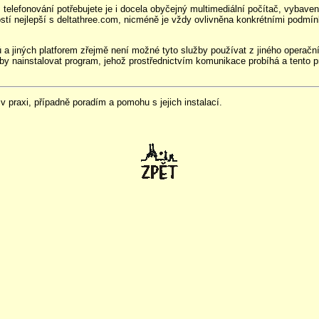
elefonování potřebujete je i docela obyčejný multimediální počítač, vybave
stí nejlepší s deltathree.com, nicméně je vždy ovlivněna konkrétními podmínk
 a jiných platforem zřejmě není možné tyto služby používat z jiného opera
by nainstalovat program, jehož prostřednictvím komunikace probíhá a tento pr
 praxi, případně poradím a pomohu s jejich instalací.