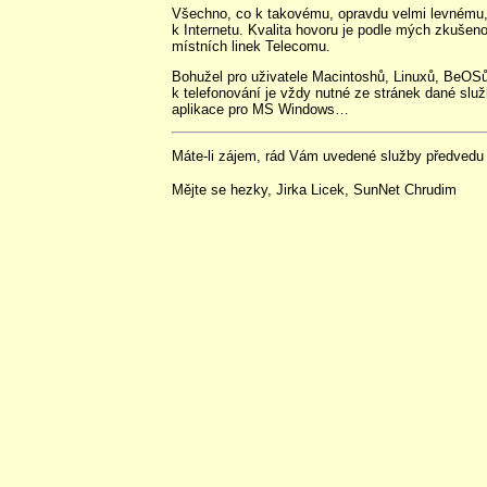
Všechno, co k takovému, opravdu velmi levnému, t
k Internetu. Kvalita hovoru je podle mých zkušeno
místních linek Telecomu.
Bohužel pro uživatele Macintoshů, Linuxů, BeOSů
k telefonování je vždy nutné ze stránek dané služ
aplikace pro MS Windows…
Máte-li zájem, rád Vám uvedené služby předvedu v
Mějte se hezky, Jirka Licek, SunNet Chrudim