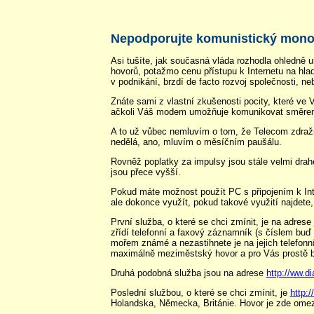
Nepodporujte komunistický mono
Asi tušíte, jak současná vláda rozhodla ohledně
hovorů, potažmo cenu přístupu k Internetu na hla
v podnikání, brzdí de facto rozvoj společnosti, 
Znáte sami z vlastní zkušenosti pocity, které ve 
ačkoli Váš modem umožňuje komunikovat směrem z 
A to už vůbec nemluvím o tom, že Telecom zdražil d
nedělá, ano, mluvím o měsíčním paušálu.
Rovněž poplatky za impulsy jsou stále velmi drahé
jsou přece vyšší.
Pokud máte možnost použít PC s připojením k Inte
ale dokonce využít, pokud takové využití najdete,
První služba, o které se chci zmínit, je na adrese
zřídí telefonní a faxový záznamník (s číslem buď
mořem známé a nezastihnete je na jejich telefonn
maximálně meziměstský hovor a pro Vás prostě be
Druhá podobná služba jsou na adrese
http://ww.d
Poslední službou, o které se chci zmínit, je
http:
Holandska, Německa, Británie. Hovor je zde omezen