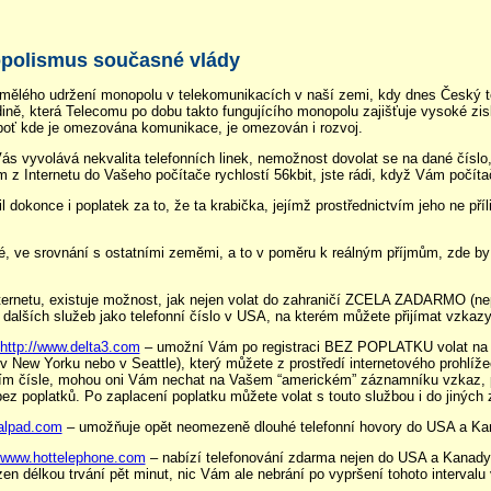
polismus současné vlády
 umělého udržení monopolu v telekomunikacích v naší zemi, kdy dnes Český t
dině, která Telecomu po dobu takto fungujícího monopolu zajišťuje vysoké z
neboť kde je omezována komunikace, je omezován i rozvoj.
Vás vyvolává nekvalita telefonních linek, nemožnost dovolat se na dané číslo,
Internetu do Vašeho počítače rychlostí 56kbit, jste rádi, když Vám počíta
okonce i poplatek za to, že ta krabička, jejímž prostřednictvím jeho ne příliš
, ve srovnání s ostatními zeměmi, a to v poměru k reálným příjmům, zde by mn
rnetu, existuje možnost, jak nejen volat do zahraničí ZCELA ZADARMO (nepoč
 dalších služeb jako telefonní číslo v USA, na kterém můžete přijímat vzkazy
http://www.delta3.com
– umožní Vám po registraci BEZ POPLATKU volat na j
 v New Yorku nebo v Seattle), který můžete z prostředí internetového prohlíž
ím čísle, mohou oni Vám nechat na Vašem “americkém” záznamníku vzkaz, příp
z poplatků. Po zaplacení poplatku můžete volat s touto službou i do jiných
ialpad.com
– umožňuje opět neomezeně dlouhé telefonní hovory do USA a Ka
//www.hottelephone.com
– nabízí telefonování zdarma nejen do USA a Kanady,
 délkou trvání pět minut, nic Vám ale nebrání po vypršení tohoto intervalu 