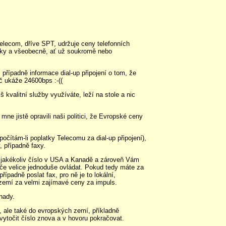
elecom, dříve SPT, udržuje ceny telefonních
isky a všeobecně, ať už soukromě nebo
 případně informace dial-up připojení o tom, že
č ukáže 24600bps :-((
 kvalitní služby využíváte, leží na stole a nic
e jistě opravili naši politici, že Evropské ceny
ítám-li poplatky Telecomu za dial-up připojení),
, případně faxy.
akékoliv číslo v USA a Kanadě a zároveň Vám
eče velice jednoduše ovládat. Pokud tedy máte za
adně poslat fax, pro ně je to lokální,
 zemí za velmi zajímavé ceny za impuls.
nady.
 ale také do evropských zemí, příkladně
vytočit číslo znova a v hovoru pokračovat.