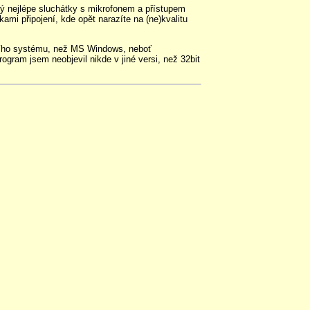
ný nejlépe sluchátky s mikrofonem a přístupem
ami připojení, kde opět narazíte na (ne)kvalitu
čního systému, než MS Windows, neboť
ogram jsem neobjevil nikde v jiné versi, než 32bit