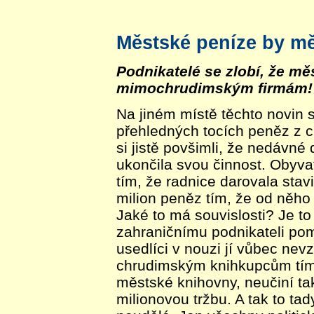
Městské peníze by mě
Podnikatelé se zlobí, že m
mimochrudimským firmám!
Na jiném místě těchto novin s
přehledných tocích peněz z 
si jistě povšimli, že nedávné
ukončila svou činnost. Obyvat
tím, že radnice darovala sta
milion peněz tím, že od něho 
Jaké to má souvislosti? Je t
zahraničnímu podnikateli po
usedlíci v nouzi jí vůbec nev
chrudimským knihkupcům tím,
městské knihovny, neučiní tak
milionovou tržbu. A tak to tad