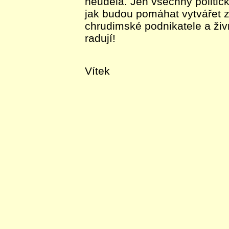
neudělá. Jen všechny politick
jak budou pomáhat vytvářet z
chrudimské podnikatele a živno
radují!
Vítek