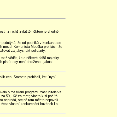
sti, z nichž zvláště některé je vhodné
r podotýká, že od podniků v konkurzu se
ých mezd. Komunista Moučka prohlásil, že
ovat za jakýsi akt solidarity.
totiž vědět, že o některé další majetky
h platů tedy není ohroženo - jakási
k cen. Starosta prohlásil, že: "nyní
valo o rozšíření programu zastupitelstva
za 50,- Kč za metr, vlastník si počítá
ebo neprodá, stejně tam město nepovolí
l třeba vlastní konkurenční bazének i s