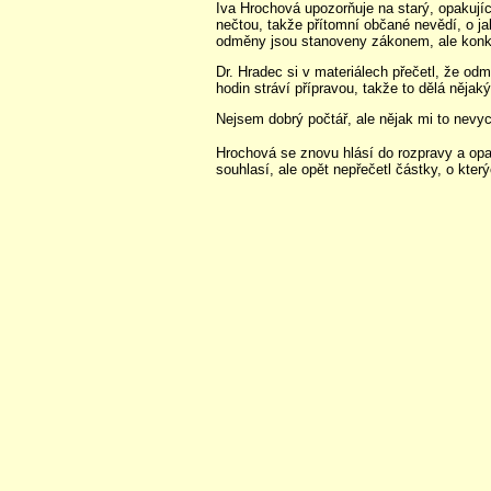
Iva Hrochová upozorňuje na starý, opakujíc
nečtou, takže přítomní občané nevědí, o ja
odměny jsou stanoveny zákonem, ale konkré
Dr. Hradec si v materiálech přečetl, že odmě
hodin stráví přípravou, takže to dělá nějak
Nejsem dobrý počtář, ale nějak mi to nevy
Hrochová se znovu hlásí do rozpravy a opa
souhlasí, ale opět nepřečetl částky, o kter