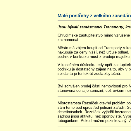
Malé postřehy z velkého zasedán
Jsou bývalí zaměstnanci Transporty, kt
Chrudimské zastupitelstvo mimo vzrušené de
zaznamenat.
Město má zájem koupit od Transporty v kon
nakupuje za ceny nižší, než určuje odhad.
podnik v konkurzu musí z prodeje majetku 
V konečném důsledku tedy opět zastupitelé 
podniku je dostatečný zájem na to, aby v b
solidarita je tentokrát zcela zbytečná.
Byl schválen prodej části nemovitosti pro 
stanovená cena je seriozní, což ovšem nez
Místostarosta Řezníček otevřel problém poz
sám tento bod uprostřed jednání zařadil. Sd
desetinásobek. Řezníček vyjádřil bezradnos
žádnou jinou aktivitu, než sportoviště. Vyp
tobogánkem. Pokud možno pozinkovaný. Zas