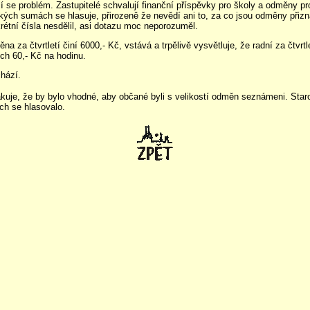
í se problém. Zastupitelé schvalují finanční příspěvky pro školy a odměny pro
kých sumách se hlasuje, přirozeně že nevědí ani to, za co jsou odměny přizn
tní čísla nesdělil, asi dotazu moc neporozuměl.
na za čtvrtletí činí 6000,- Kč, vstává a trpělivě vysvětluje, že radní za čtvrtl
ých 60,- Kč na hodinu.
chází.
kuje, že by bylo vhodné, aby občané byli s velikostí odměn seznámeni. Star
ých se hlasovalo.