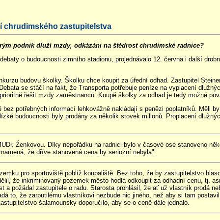
í chrudimského zastupitelstva
erým podnik dluží mzdy, odkázáni na štědrost chrudimské radnice?
baty o budoucnosti zimního stadionu, projednávalo 12. června i další drobno
kurzu budovu školky. Školku chce koupit za úřední odhad. Zastupitel Steine
 Debata se stáčí na fakt, že Transporta potřebuje peníze na vyplacení dlužn
prioritně řešit mzdy zaměstnanců. Koupě školky za odhad je tedy možné považ
bez potřebných informací lehkovážně nakládají s penězi poplatníků. Měli by 
lízké budoucnosti byly prodány za několik stovek milionů. Proplacení dlužnýc
MUDr. Ženkovou. Díky nepořádku na radnici bylo v časové ose stanoveno několi
namená, že dříve stanovená cena by seriozní nebyla".
emku pro sportoviště poblíž koupaliště. Bez toho, že by zastupitelstvo hlaso
ělil, že inkriminovaný pozemek město hodlá odkoupit za odhadní cenu, tj. asi 
t a požádal zastupitele o radu. Starosta prohlásil, že ať už vlastník prodá n
adá to, že zarputilému vlastníkovi nezbude nic jiného, než aby si tam postavi
tupitelstvo šalamounsky doporučilo, aby se o ceně dále jednalo.