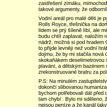
zastřešení zimáku, mimochode
takové argumenty, že odborník
Vodní areál pro malé děti je p
Rolls Royce, třešnička na dor
lidem se prý šíleně líbí, ale 
budu chtít zaplavat, naložím
nádrž, možná si pod hradem 
to přijde levněji než vodní hr
dojmu, že by mi stačila nová
skokaňákem desetimetrovou 
plavání, a dětským bazénem 
zrekonstruované bratru za po
P.S: Na minulém zastupitelstv
dokončí slibovanou humanizac
bychom potřebovali dát před 
tam chybí . Bylo mi sděleno,
nejsou peníze a že kanál tak