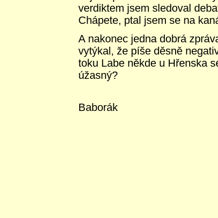
verdiktem jsem sledoval debat
Chápete, ptal jsem se na k
A nakonec jedna dobrá zpráva
vytýkal, že píše děsně negati
toku Labe někde u Hřenska se 
úžasný?
I
Baborák