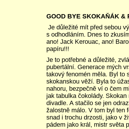
GOOD BYE SKOKAŇÁK & 
Je důležité mít před sebou v
s odhodláním. Dnes to zkusím
ano! Jack Kerouac, ano! Bar
papíru!!!
Je to potřebné a důležité, zvlá
pubertální. Generace mých vr
takový fenomén měla. Byl to
skokanskou věží. Byla to úža
nahoru, bezpečně ví o čem m
jak tabulka čokolády. Skokan
divadle. A stačilo se jen odraz
žalostně málo. V tom byl ten f
snad i trochu drzosti, jako v 
pádem jako král, mistr světa