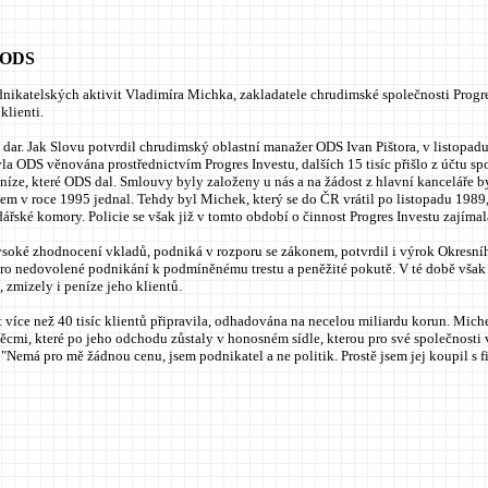
li ODS
ikatelských aktivit Vladimíra Michka, zakladatele chrudimské společnosti Progres
 klienti.
 dar. Jak Slovu potvrdil chrudimský oblastní manažer ODS Ivan Pištora, v listopad
byla ODS věnována prostřednictvím Progres Investu, dalších 15 tisíc přišlo z účtu 
 peníze, které ODS dal. Smlouvy byly založeny u nás a na žádost z hlavní kanceláře
dárcem v roce 1995 jednal. Tehdy byl Michek, který se do ČR vrátil po listopadu 198
řské komory. Policie se však již v tomto období o činnost Progres Investu zajímal
 vysoké zhodnocení vkladů, podniká v rozporu se zákonem, potvrdil i výrok Okresn
pro nedovolené podnikání k podmíněnému trestu a peněžité pokutě. V té době však j
, zmizely i peníze jeho klientů.
t více než 40 tisíc klientů připravila, odhadována na necelou miliardu korun. Mic
cmi, které po jeho odchodu zůstaly v honosném sídle, kterou pro své společnosti 
emá pro mě žádnou cenu, jsem podnikatel a ne politik. Prostě jsem jej koupil s 