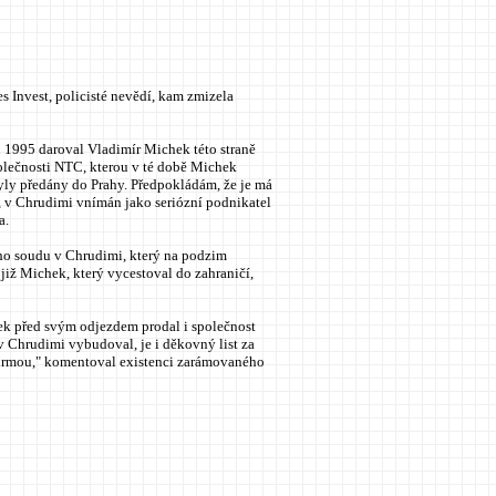
 Invest, policisté nevědí, kam zmizela
u 1995 daroval Vladimír Michek této straně
společnosti NTC, kterou v té době Michek
 byly předány do Prahy. Předpokládám, že je má
9, v Chrudimi vnímán jako seriózní podnikatel
a.
ího soudu v Chrudimi, který na podzim
iž Michek, který vycestoval do zahraničí,
hek před svým odjezdem prodal i společnost
v Chrudimi vybudoval, je i děkovný list za
firmou," komentoval existenci zarámovaného