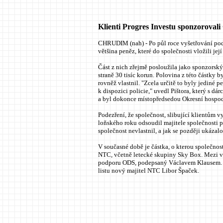
Klienti Progres Investu sponzorova
CHRUDIM (nah) - Po půl roce vyšetřování podn
většina peněz, které do společnosti vložili její
Část z nich zřejmě posloužila jako sponzorský
straně 30 tisíc korun. Polovina z této částky 
rovněž vlastnil. "Zcela určitě to byly jediné
k dispozici policie," uvedl Pištora, který s 
a byl dokonce místopředsedou Okresní hospodá
Podezření, že společnost, slibující klientům
loňského roku odsoudil majitele společnosti 
společnost nevlastnil, a jak se později ukázalo
V současné době je částka, o kterou společnos
NTC, včetně letecké skupiny Sky Box. Mezi vě
podporu ODS, podepsaný Václavem Klausem. "N
listu nový majitel NTC Libor Špaček.