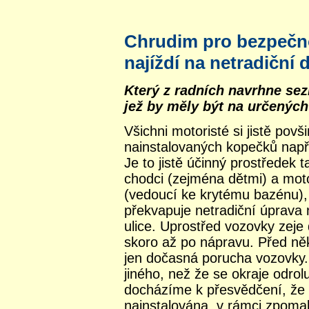
Chrudim pro bezpečn
najíždí na netradiční
Který z radních navrhne se
jež by měly být na určenýc
Všichni motoristé si jistě povši
nainstalovaných kopečků např
Je to jistě účinný prostředek
chodci (zejména dětmi) a motor
(vedoucí ke krytému bazénu),
překvapuje netradiční úprava
ulice. Uprostřed vozovky zeje 
skoro až po nápravu. Před něko
jen dočasná porucha vozovky.
jiného, než že se okraje odrolu
docházíme k přesvědčení, že 
nainstalována, v rámci zpoma