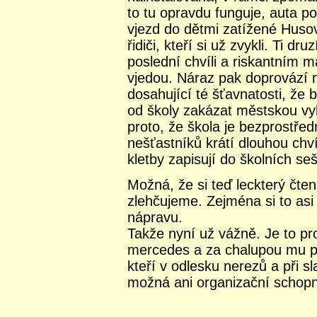
to tu opravdu funguje, auta po
vjezd do dětmi zatížené Huso
řidiči, kteří si už zvykli. Ti d
poslední chvíli a riskantním 
vjedou. Náraz pak doprovází n
dosahující té šťavnatosti, že 
od školy zakázat městskou vyh
proto, že škola je bezprostřed
nešťastníků krátí dlouhou chvíl
kletby zapisují do školních seš
Možná, že si teď leckterý čte
zlehčujeme. Zejména si to asi m
nápravu.
Takže nyní už vážně. Je to pr
mercedes a za chalupou mu pad
kteří v odlesku nerezů a při 
možná ani organizační schopno